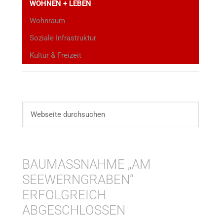
WOHNEN + LEBEN
Wohnraum
Soziale Infrastruktur
Kultur & Freizeit
BAUMASSNAHME „AM S
EEWERNGRABEN“ E
RFOLGREICH A
BGESCHLOSSEN