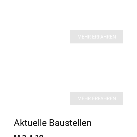
Aufenthaltsqualität mit Hilfe von öffentlichen
Ruhebereichen zu steigern und die Geschichte
Attendorns somit lebendig zu präsentieren.
MEHR ERFAHREN
Wohnen + Leben
Ziel ist es, die innerstädtische Wohnqualität durch
neue nutzergerechte Wohnformen zu stärken und
das Wohnumfeld mit weiteren Freizeit- und
Kulturmöglichkeiten attraktiver zu gestalten.
MEHR ERFAHREN
Aktuelle Baustellen