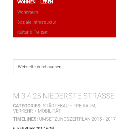
WOHNEN + LEBEN
Wohnraum
Soziale Infrastruktur
Kultur & Freizeit
M 3.4.25 NIEDERSTE STRASSE
CATEGORIES:
STÄDTEBAU + FREIRAUM,
VERKEHR + MOBILITÄT
TIMELINES:
UMSETZUNGSZEITPLAN 2015 - 2017
6. FEBRUAR 2017
VON