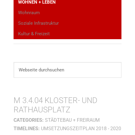
WOHNEN + LEBEN
Wohnraum
Soziale Infrastruktur
Kultur & Freizeit
M 3.4.04 KLOSTER- UND
RATHAUSPLATZ
CATEGORIES:
STÄDTEBAU + FREIRAUM
TIMELINES:
UMSETZUNGSZEITPLAN 2018 - 2020